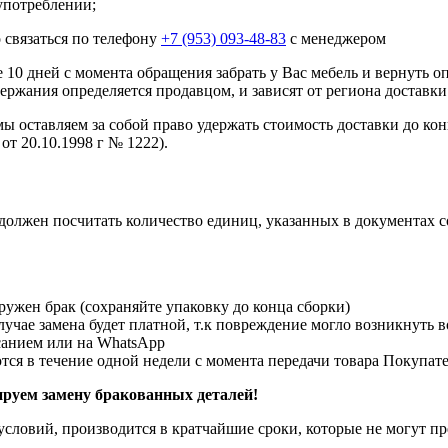
употреблении;
 связаться по телефону
+7 (953) 093-48-83
с менеджером
10 дней с момента обращения забрать у Вас мебель и вернуть о
ержания определяется продавцом, и зависят от региона доставки
мы оставляем за собой право удержать стоимость доставки до кон
от 20.10.1998 г № 1222).
должен посчитать количество единиц, указанных в документах 
ружен брак (сохраняйте упаковку до конца сборки)
чае замена будет платной, т.к повреждение могло возникнуть в
исанием или на WhatsApp
я в течение одной недели с момента передачи товара Покупат
уем замену бракованных деталей!
словий, производится в кратчайшие сроки, которые не могут пре