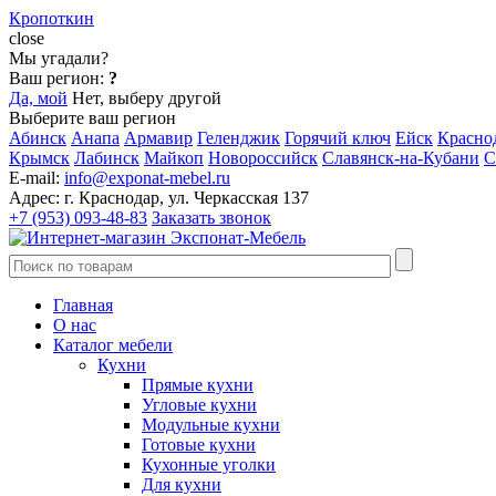
Кропоткин
close
Мы угадали?
Ваш регион:
?
Да, мой
Нет, выберу другой
Выберите ваш регион
Абинск
Анапа
Армавир
Геленджик
Горячий ключ
Ейск
Красно
Крымск
Лабинск
Майкоп
Новороссийск
Славянск-на-Кубани
С
E-mail:
info@exponat-mebel.ru
Адрес:
г. Краснодар, ул. Черкасская 137
+7 (953) 093-48-83
Заказать звонок
Главная
О нас
Каталог мебели
Кухни
Прямые кухни
Угловые кухни
Модульные кухни
Готовые кухни
Кухонные уголки
Для кухни